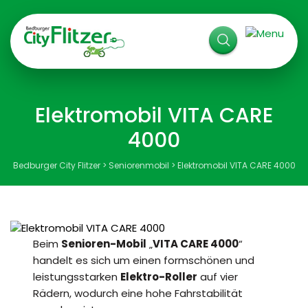
E-Scooter
E-Roller
Elektromobil VITA CARE
E-Chopper
4000
E-Minibikes
Bedburger City Flitzer
>
Seniorenmobil
>
Elektromobil VITA CARE 4000
E-Motorräder
E-Kabinenroller
Beim
Senioren-Mobil
„
VITA CARE 4000
“
handelt es sich um einen formschönen und
Seniorenmobile
leistungsstarken
Elektro-Roller
auf vier
Rädern, wodurch eine hohe Fahrstabilität